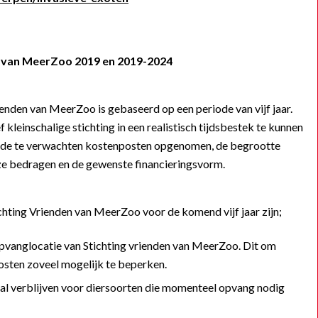
n van MeerZoo 2019 en 2019-2024
enden van MeerZoo is gebaseerd op een periode van vijf jaar.
f kleinschalige stichting in een realistisch tijdsbestek te kunnen
n de te verwachten kostenposten opgenomen, de begrootte
ze bedragen en de gewenste financieringsvorm.
chting Vrienden van MeerZoo voor de komend vijf jaar zijn;
pvanglocatie van Stichting vrienden van MeerZoo. Dit om
ten zoveel mogelijk te beperken.
tal verblijven voor diersoorten die momenteel opvang nodig