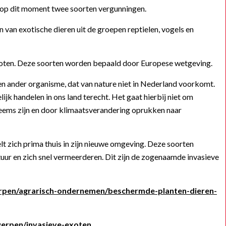
 op dit moment twee soorten vergunningen.
 van exotische dieren uit de groepen reptielen, vogels en
xoten. Deze soorten worden bepaald door Europese wetgeving.
 een ander organisme, dat van nature niet in Nederland voorkomt.
k handelen in ons land terecht. Het gaat hierbij niet om
heems zijn en door klimaatsverandering oprukken naar
lt zich prima thuis in zijn nieuwe omgeving. Deze soorten
tuur en zich snel vermeerderen. Dit zijn de zogenaamde invasieve
rpen/agrarisch-ondernemen/beschermde-planten-dieren-
erpen/invasieve-exoten