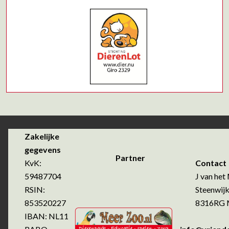
Zakelijke
gegevens
Partner
KvK:
Contact
59487704
J van het 
RSIN:
Steenwijk
853520227
8316RG Ma
IBAN: NL11