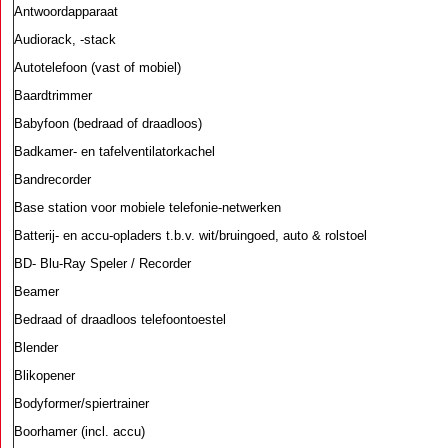
Antwoordapparaat
Audiorack, -stack
Autotelefoon (vast of mobiel)
Baardtrimmer
Babyfoon (bedraad of draadloos)
Badkamer- en tafelventilatorkachel
Bandrecorder
Base station voor mobiele telefonie-netwerken
Batterij- en accu-opladers t.b.v. wit/bruingoed, auto & rolstoel
BD- Blu-Ray Speler / Recorder
Beamer
Bedraad of draadloos telefoontoestel
Blender
Blikopener
Bodyformer/spiertrainer
Boorhamer (incl. accu)