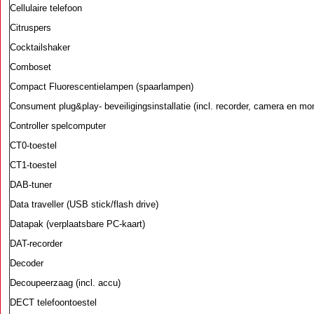
Cellulaire telefoon
Citruspers
Cocktailshaker
Comboset
Compact Fluorescentielampen (spaarlampen)
Consument plug&play- beveiligingsinstallatie (incl. recorder, camera en mon
Controller spelcomputer
CT0-toestel
CT1-toestel
DAB-tuner
Data traveller (USB stick/flash drive)
Datapak (verplaatsbare PC-kaart)
DAT-recorder
Decoder
Decoupeerzaag (incl. accu)
DECT telefoontoestel