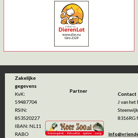
Zakelijke
gegevens
Partner
KvK:
Contact
59487704
J van het 
RSIN:
Steenwijk
853520227
8316RG Ma
IBAN: NL11
RABO
info@vriend