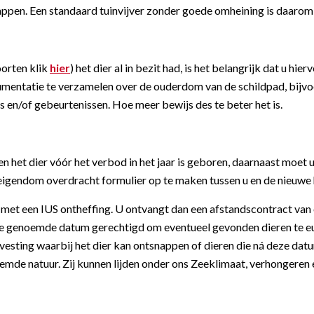
pen. Een standaard tuinvijver zonder goede omheining is daarom 
orten klik
hier
) het dier al in bezit had, is het belangrijk dat u h
documentatie te verzamelen over de ouderdom van de schildpad, bijv
en/of gebeurtenissen. Hoe meer bewijs des te beter het is.
en het dier vóór het verbod in het jaar is geboren, daarnaast moet 
 eigendom overdracht formulier op te maken tussen u en de nieuwe
e met een IUS ontheffing. U ontvangt dan een afstandscontract va
 de genoemde datum gerechtigd om eventueel gevonden dieren te eut
esting waarbij het dier kan ontsnappen of dieren die ná deze datum
eemde natuur. Zij kunnen lijden onder ons Zeeklimaat, verhongeren