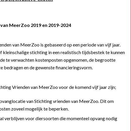
n van MeerZoo 2019 en 2019-2024
enden van MeerZoo is gebaseerd op een periode van vijf jaar.
f kleinschalige stichting in een realistisch tijdsbestek te kunnen
n de te verwachten kostenposten opgenomen, de begrootte
ze bedragen en de gewenste financieringsvorm.
chting Vrienden van MeerZoo voor de komend vijf jaar zijn;
pvanglocatie van Stichting vrienden van MeerZoo. Dit om
ten zoveel mogelijk te beperken.
tal verblijven voor diersoorten die momenteel opvang nodig