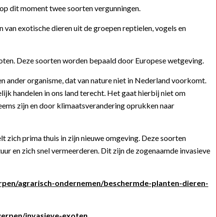
 op dit moment twee soorten vergunningen.
 van exotische dieren uit de groepen reptielen, vogels en
xoten. Deze soorten worden bepaald door Europese wetgeving.
 een ander organisme, dat van nature niet in Nederland voorkomt.
k handelen in ons land terecht. Het gaat hierbij niet om
heems zijn en door klimaatsverandering oprukken naar
lt zich prima thuis in zijn nieuwe omgeving. Deze soorten
tuur en zich snel vermeerderen. Dit zijn de zogenaamde invasieve
rpen/agrarisch-ondernemen/beschermde-planten-dieren-
erpen/invasieve-exoten