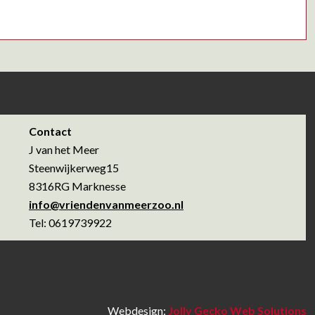
Contact
J van het Meer
Steenwijkerweg15
8316RG Marknesse
info@vriendenvanmeerzoo.nl
Tel: 0619739922
Webdesign:
Jolly Gecko Web Solutions